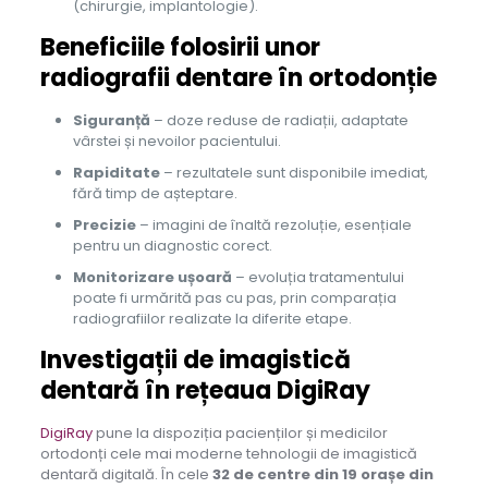
(chirurgie, implantologie).
Beneficiile folosirii unor
radiografii dentare în ortodonție
Siguranță
– doze reduse de radiații, adaptate
vârstei și nevoilor pacientului.
Rapiditate
– rezultatele sunt disponibile imediat,
fără timp de așteptare.
Precizie
– imagini de înaltă rezoluție, esențiale
pentru un diagnostic corect.
Monitorizare ușoară
– evoluția tratamentului
poate fi urmărită pas cu pas, prin comparația
radiografiilor realizate la diferite etape.
Investigații de imagistică
dentară în rețeaua DigiRay
DigiRay
pune la dispoziția pacienților și medicilor
ortodonți cele mai moderne tehnologii de imagistică
dentară digitală. În cele
32 de centre din 19 orașe din