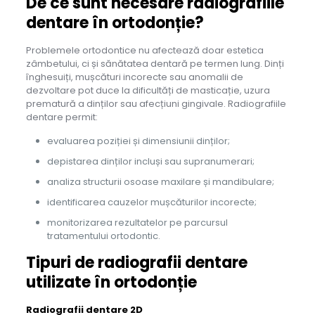
De ce sunt necesare radiografiile
dentare în ortodonție?
Problemele ortodontice nu afectează doar estetica
zâmbetului, ci și sănătatea dentară pe termen lung. Dinți
înghesuiți, mușcături incorecte sau anomalii de
dezvoltare pot duce la dificultăți de masticație, uzura
prematură a dinților sau afecțiuni gingivale. Radiografiile
dentare permit:
evaluarea poziției și dimensiunii dinților;
depistarea dinților incluși sau supranumerari;
analiza structurii osoase maxilare și mandibulare;
identificarea cauzelor mușcăturilor incorecte;
monitorizarea rezultatelor pe parcursul
tratamentului ortodontic.
Tipuri de radiografii dentare
utilizate în ortodonție
Radiografii dentare 2D