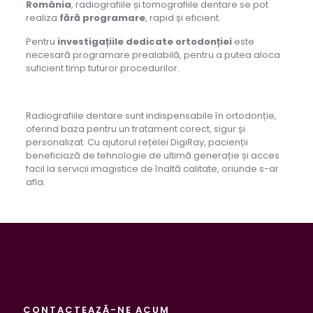
România
, radiografiile și tomografiile dentare se pot
realiza
fără programare
, rapid și eficient.
Pentru
investigațiile dedicate ortodonției
este
necesară programare prealabilă, pentru a putea aloca
suficient timp tuturor procedurilor.
Radiografiile dentare sunt indispensabile în ortodonție,
oferind baza pentru un tratament corect, sigur și
personalizat. Cu ajutorul rețelei DigiRay, pacienții
beneficiază de tehnologie de ultimă generație și acces
facil la servicii imagistice de înaltă calitate, oriunde s-ar
afla.
CONTACTEAZĂ-NE ACUM