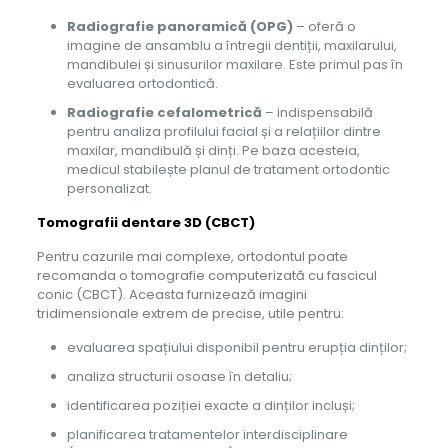
Radiografie panoramică (OPG)
– oferă o
imagine de ansamblu a întregii dentiții, maxilarului,
mandibulei și sinusurilor maxilare. Este primul pas în
evaluarea ortodontică.
Radiografie cefalometrică
– indispensabilă
pentru analiza profilului facial și a relațiilor dintre
maxilar, mandibulă și dinți. Pe baza acesteia,
medicul stabilește planul de tratament ortodontic
personalizat.
Tomografii dentare 3D (CBCT)
Pentru cazurile mai complexe, ortodontul poate
recomanda o tomografie computerizată cu fascicul
conic (CBCT). Aceasta furnizează imagini
tridimensionale extrem de precise, utile pentru:
evaluarea spațiului disponibil pentru erupția dinților;
analiza structurii osoase în detaliu;
identificarea poziției exacte a dinților incluși;
planificarea tratamentelor interdisciplinare