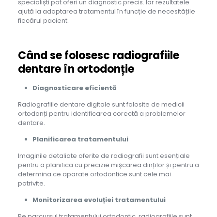
specialiști pot oferi un diagnostic precis. Iar rezultatele
ajută la adaptarea tratamentul în funcție de necesitățile
fiecărui pacient.
Când se folosesc radiografiile
dentare în ortodonție
Diagnosticare eficientă
Radiografiile dentare digitale sunt folosite de medicii
ortodonți pentru identificarea corectă a problemelor
dentare.
Planificarea tratamentului
Imaginile detaliate oferite de radiografii sunt esențiale
pentru a planifica cu precizie mișcarea dinților și pentru a
determina ce aparate ortodontice sunt cele mai
potrivite.
Monitorizarea evoluției tratamentului
Pe parcursul tratamentului ortodontic, radiografiile sunt