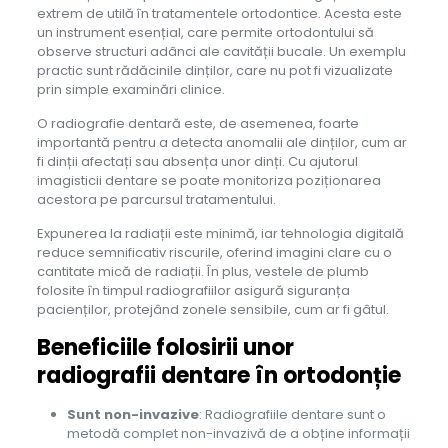
extrem de utilă în tratamentele ortodontice. Acesta este
un instrument esențial, care permite ortodontului să
observe structuri adânci ale cavității bucale. Un exemplu
practic sunt rădăcinile dinților, care nu pot fi vizualizate
prin simple examinări clinice.
O radiografie dentară este, de asemenea, foarte
importantă pentru a detecta anomalii ale dinților, cum ar
fi dinții afectați sau absența unor dinți. Cu ajutorul
imagisticii dentare se poate monitoriza poziționarea
acestora pe parcursul tratamentului.
Expunerea la radiații este minimă, iar tehnologia digitală
reduce semnificativ riscurile, oferind imagini clare cu o
cantitate mică de radiații. În plus, vestele de plumb
folosite în timpul radiografiilor asigură siguranța
pacienților, protejând zonele sensibile, cum ar fi gâtul.
Beneficiile
folosirii unor
radiografii dentare în ortodonție
Sunt non-invazive
: Radiografiile dentare sunt o
metodă complet non-invazivă de a obține informații