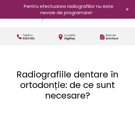
Pentru efectuarea radiografiilor nu este
+
nevoie de programare!
Radiografiile dentare în
ortodonție: de ce sunt
necesare?