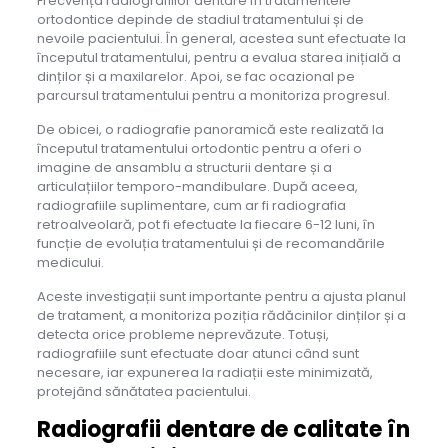
Frecvența radiografiilor dentare în tratamentele
ortodontice depinde de stadiul tratamentului și de
nevoile pacientului. În general, acestea sunt efectuate la
începutul tratamentului, pentru a evalua starea inițială a
dinților și a maxilarelor. Apoi, se fac ocazional pe
parcursul tratamentului pentru a monitoriza progresul.
De obicei, o radiografie panoramică este realizată la
începutul tratamentului ortodontic pentru a oferi o
imagine de ansamblu a structurii dentare și a
articulațiilor temporo-mandibulare. După aceea,
radiografiile suplimentare, cum ar fi radiografia
retroalveolară, pot fi efectuate la fiecare 6-12 luni, în
funcție de evoluția tratamentului și de recomandările
medicului.
Aceste investigații sunt importante pentru a ajusta planul
de tratament, a monitoriza poziția rădăcinilor dinților și a
detecta orice probleme neprevăzute. Totuși,
radiografiile sunt efectuate doar atunci când sunt
necesare, iar expunerea la radiații este minimizată,
protejând sănătatea pacientului.
Radiografii dentare de calitate în