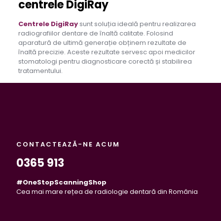
centrele DigiRay
Centrele DigiRay
sunt soluția ideală pentru realizarea
radiografiilor dentare de înaltă calitate. Folosind
aparatură de ultimă generație obținem rezultate de
înaltă precizie. Aceste rezultate servesc apoi medicilor
stomatologi pentru diagnosticare corectă și stabilirea
tratamentului.
CONTACTEAZĂ-NE ACUM
0365 913
#OneStopScanningShop
Cea mai mare rețea de radiologie dentară din România