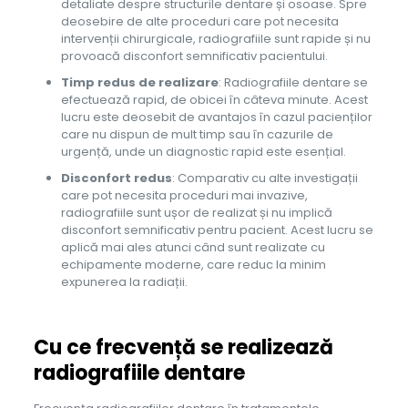
detaliate despre structurile dentare și osoase. Spre
deosebire de alte proceduri care pot necesita
intervenții chirurgicale, radiografiile sunt rapide și nu
provoacă disconfort semnificativ pacientului.
Timp redus de realizare
: Radiografiile dentare se
efectuează rapid, de obicei în câteva minute. Acest
lucru este deosebit de avantajos în cazul pacienților
care nu dispun de mult timp sau în cazurile de
urgență, unde un diagnostic rapid este esențial.
Disconfort redus
: Comparativ cu alte investigații
care pot necesita proceduri mai invazive,
radiografiile sunt ușor de realizat și nu implică
disconfort semnificativ pentru pacient. Acest lucru se
aplică mai ales atunci când sunt realizate cu
echipamente moderne, care reduc la minim
expunerea la radiații.
Cu ce frecvență se realizează
radiografiile dentare