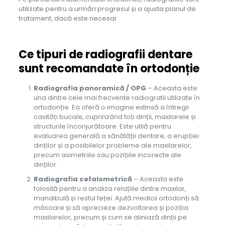
utilizate pentru a urmări progresul și a ajusta planul de
tratament, dacă este necesar.
Ce tipuri de radiografii dentare
sunt recomandate în ortodonție
Radiografia panoramică / OPG
– Aceasta este
una dintre cele mai frecvente radiografii utilizate în
ortodonție. Ea oferă o imagine extinsă a întregii
cavități bucale, cuprinzând toți dinții, maxilarele și
structurile înconjurătoare. Este utilă pentru
evaluarea generală a sănătății dentare, a erupției
dinților și a posibilelor probleme ale maxilarelor,
precum asimetriile sau pozițiile incorecte ale
dinților.
Radiografia cefalometrică
– Aceasta este
folosită pentru a analiza relațiile dintre maxilar,
mandibulă și restul feței. Ajută medicii ortodonți să
măsoare și să aprecieze dezvoltarea și poziția
maxilarelor, precum și cum se aliniază dinții pe