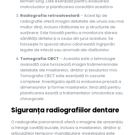
termen lung. Este esențială pentru evaluarea
malocluziilor și planificarea corectării acestora.
Radiografia retroalveolară
– Acest tip de
radiografie oferă imagini detaliate ale unuia sau mai
multor dinți, inclusiv rădăcinile lor și structurile de
susținere. Este folosită pentru a monitoriza starea
sănătății dintelui și a osului din jurul acestuia. Se
folosește în special atunci când există îngrijorări
legate de infecții sau anomalii ale rădăcinilor.
Tomografia CBCT
– Aceasta este o tehnologie
avansată care furnizează imagini tridimensionale
detaliate ale maxilarelor, dinților și țesuturilor moi.
Tomografia CBCT este esențială în cazurile
complexe. Investigația ajută la evaluarea precisă a
dimensiunilor și formei maxilarelor, fiind utilă pentru
planificarea exactă a tratamentelor ortodontice sau
chirurgicale.
Siguranța radiografiilor dentare
O radiografie panoramică oferă o imagine de ansamblu
a întregii cavități bucale, inclusiv a maxilarelor, dinților și
articulațiilor temporo-mandibulare. Investigația este