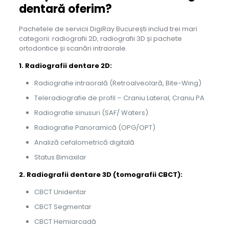
dentară oferim?
Pachetele de servicii DigiRay București includ trei mari
categorii: radiografii 2D, radiografii 3D și pachete
ortodontice și scanări intraorale.
1. Radiografii dentare 2D
:
Radiografie intraorală (Retroalveolară, Bite-Wing)
Teleradiografie de profil – Craniu Lateral, Craniu PA
Radiografie sinusuri (SAF/ Waters)
Radiografie Panoramică (OPG/OPT)
Analiză cefalometrică digitală
Status Bimaxilar
2. Radiografii dentare 3D (tomografii CBCT):
CBCT Unidentar
CBCT Segmentar
CBCT Hemiarcadă