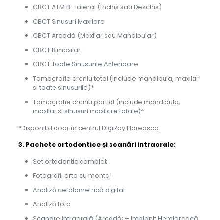
CBCT ATM Bi-lateral (Închis sau Deschis)
CBCT Sinusuri Maxilare
CBCT Arcadă (Maxilar sau Mandibular)
CBCT Bimaxilar
CBCT Toate Sinusurile Anterioare
Tomografie craniu total (include mandibula, maxilar
si toate sinusurile)*
Tomografie craniu partial (include mandibula,
maxilar si sinusuri maxilare totale)*
*Disponibil doar în centrul DigiRay Floreasca
3. Pachete ortodontice și scanări intraorale:
Set ortodontic complet
Fotografii orto cu montaj
Analiză cefalometrică digital
Analiză foto
Scanare intraorală (Arcadă; + Implant; Hemiarcadă