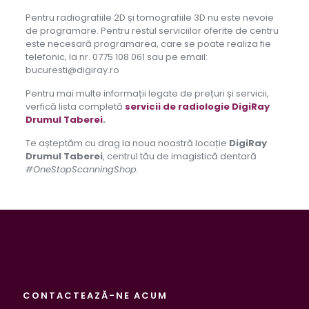
Pentru radiografiile 2D și tomografiile 3D nu este nevoie
de programare. Pentru restul serviciilor oferite de centru
este necesară programarea, care se poate realiza fie
telefonic, la nr. 0775 108 061 sau pe email:
bucuresti@digiray.ro
Pentru mai multe informații legate de prețuri și servicii,
verfică lista completă
servicii de radiologie DigiRay
Drumul Taberei
.
Te așteptăm cu drag la noua noastră locație
DigiRay
Drumul Taberei
, centrul tău de imagistică dentară
#OneStopScanningShop.
CONTACTEAZĂ-NE ACUM