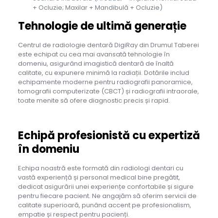
+ Ocluzie; Maxilar + Mandibulă + Ocluzie)
Tehnologie de ultimă generație
Centrul de radiologie dentară DigiRay din Drumul Taberei
este echipat cu cea mai avansată tehnologie în
domeniu, asigurând imagistică dentară de înaltă
calitate, cu expunere minimă la radiații. Dotările includ
echipamente moderne pentru radiografii panoramice,
tomografii computerizate (CBCT) și radiografii intraorale,
toate menite să ofere diagnostic precis și rapid.
Echip
ă profesionistă cu expertiză
în domeniu
Echipa noastră este formată din radiologi dentari cu
vastă experiență și personal medical bine pregătit,
dedicat asigurării unei experiențe confortabile și sigure
pentru fiecare pacient. Ne angajăm să oferim servicii de
calitate superioară, punând accent pe profesionalism,
empatie și respect pentru pacienți.