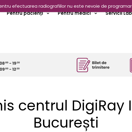
entru efectuarea radiografiilor nu este nevoie de programar
Pentru pacienți
Pentru medici
Servicii La
s centrul DigiRay I
București