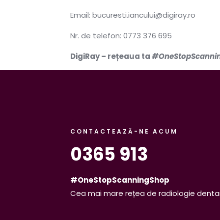
Email: bucuresti.iancului@digiray.ro
Nr. de telefon: 0773 376 695
DigiRay – rețeaua ta
#OneStopScanni
CONTACTEAZĂ-NE ACUM
0365 913
#OneStopScanningShop
Cea mai mare rețea de radiologie denta