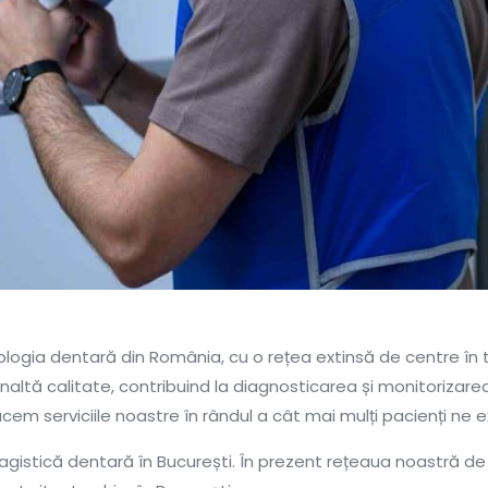
iologia dentară din România, cu o rețea extinsă de centre în 
naltă calitate, contribuind la diagnosticarea și monitorizarea
ucem serviciile noastre în rândul a cât mai mulți pacienți n
gistică dentară în București. În prezent rețeaua noastră d