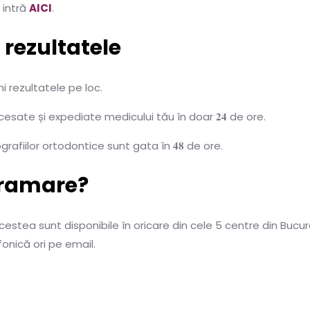
 intră
AICI
.
 rezultatele
mi rezultatele pe loc.
cesate și expediate medicului tău în doar 𝟐𝟒 de ore.
grafiilor ortodontice sunt gata în 𝟒𝟖 de ore.
gramare?
cestea sunt disponibile în oricare din cele 5 centre din Bucur
fonică ori pe email.