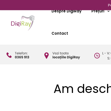
P
Despre DigiRay
Prețuri
Contact
Am deschi