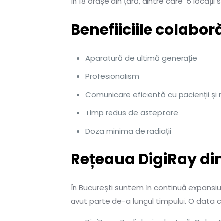
în 18 orașe din țară, dintre care 5 locații 
Benefiiciile colabor
Aparatură de ultimă generație
Profesionalism
Comunicare eficientă cu pacienții și m
Timp redus de așteptare
Doza minima de radiații
Rețeaua DigiRay di
În București suntem în continuă expansiu
avut parte de-a lungul timpului. O data c