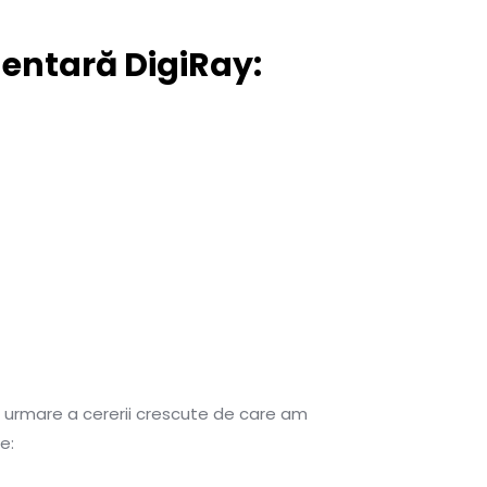
 dentară DigiRay:
a urmare a cererii crescute de care am
e: