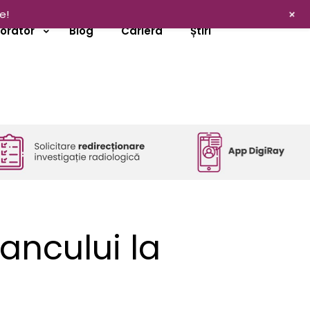
+
e!
borator
Blog
Cariera
Știri
ancului la