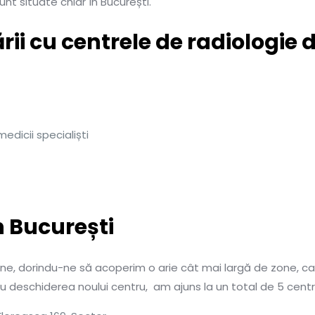
sunt situate chiar în București.
ării cu centrele de radiologie
edicii specialiști
n București
ne, dorindu-ne să acoperim o arie cât mai largă de zone, c
u deschiderea noului centru, am ajuns la un total de 5 centr